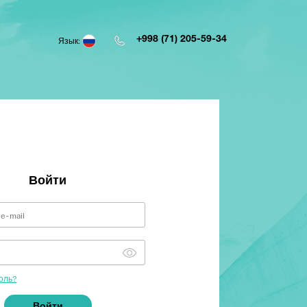
+998 (71) 205-59-34
Язык:
Войти
оль?