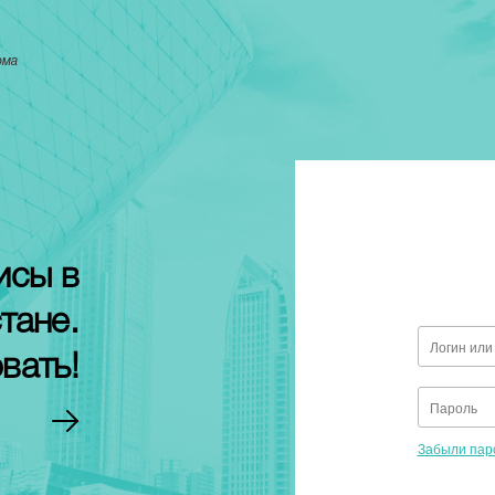
рма
исы в
тане.
вать!
Забыли пар